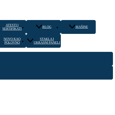
ATESTI I
BLOG
MAŠINE
SERTIFIKATI
NOVO KAO
STAKLA I
POLOVNO
UKRASNI PANELI