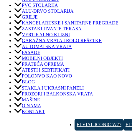
PVC STOLARIJA
ALU-DRVO STOLARIJA
GRILJE
KANCELARIJSKE I SANITARNE PREGRADE
ZASTAKLJIVANJE TERASA
VERTIKALNO KLIZNI
GARAŽNA VRATA I ROLO REŠETKE
AUTOMATSKA VRATA
FASADE
MOBILNI OBJEKTI
PRATEĆA OPREMA
ATESTI I SERTIFIKATI
POLONVO KAO NOVO
BLOG
STAKLA I UKRASNI PANELI
PROZORI I BALKONSKA VRATA
MAŠINE
O NAMA
KONTAKT
ELVIAL ICONIC W77
EL