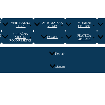
E
VERTIKALNO
AUTOMATSKA
MOBILNI
KLIZNI
VRATA
OBJEKTI
GARAŽNA
E
PRATEĆA
VRATA I
FASADE
OPREMA
ROLO REŠETKE
Kontakt
O nama