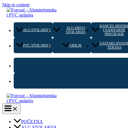
Skip to content
KANCELARIJSK
ALU-DRVO
ALU STOLARIJA
I SANITARNE
STOLARIJA
PREGRADE
ZASTAKLJIVANJ
PVC STOLARIJA
GRILJE
TERASA
POČETNA
ALU STOLARIJA