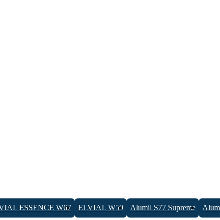
VIAL ESSENCE W67
ELVIAL W59
Alumil S77 Supreme
Alumi