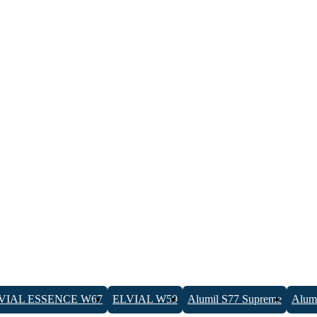
VIAL ESSENCE W67
ELVIAL W59
Alumil S77 Supreme
Alumi