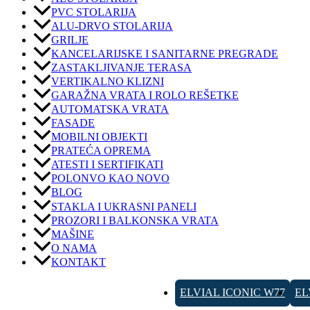
PVC STOLARIJA
ALU-DRVO STOLARIJA
GRILJE
KANCELARIJSKE I SANITARNE PREGRADE
ZASTAKLJIVANJE TERASA
VERTIKALNO KLIZNI
GARAŽNA VRATA I ROLO REŠETKE
AUTOMATSKA VRATA
FASADE
MOBILNI OBJEKTI
PRATEĆA OPREMA
ATESTI I SERTIFIKATI
POLONVO KAO NOVO
BLOG
STAKLA I UKRASNI PANELI
PROZORI I BALKONSKA VRATA
MAŠINE
O NAMA
KONTAKT
ELVIAL ICONIC W77
EL