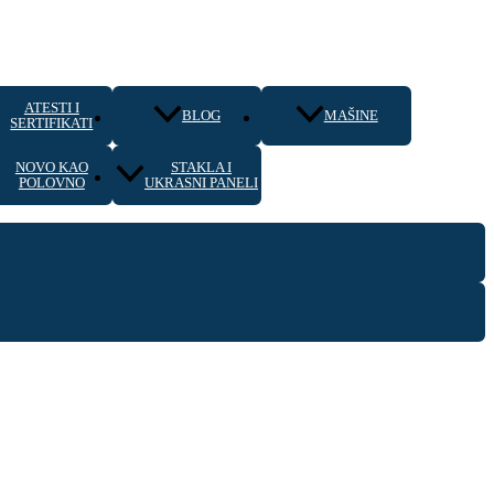
ATESTI I
BLOG
MAŠINE
SERTIFIKATI
NOVO KAO
STAKLA I
POLOVNO
UKRASNI PANELI