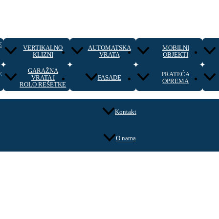
E
VERTIKALNO
AUTOMATSKA
MOBILNI
KLIZNI
VRATA
OBJEKTI
GARAŽNA
E
PRATEĆA
VRATA I
FASADE
OPREMA
ROLO REŠETKE
Kontakt
O nama