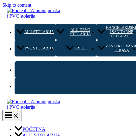
Skip to content
KANCELARIJSK
ALU-DRVO
ALU STOLARIJA
I SANITARNE
STOLARIJA
PREGRADE
ZASTAKLJIVANJ
PVC STOLARIJA
GRILJE
TERASA
POČETNA
ALU STOLARIJA