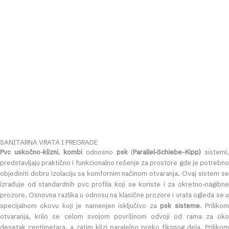
SANITARNA VRATA I PREGRADE
Pvc uskočno-klizni
,
kombi
odnosno
psk
(
P
arallel-
S
chiebe-
K
ipp)
sistemi
predstavljaju praktično i funkcionalno rešenje za prostore gde je potrebno
objediniti dobru izolaciju sa komfornim načinom otvaranja. Ovaj sistem se
izrađuje od standardnih pvc profila koji se koriste i za okretno-nagibne
prozore. Osnovna razlika u odnosu na klasične prozore i vrata ogleda se u
specijalnom okovu koji je namenjen isključivo za
psk sisteme
. Priliko
otvaranja, krilo se celom svojom površinom odvoji od rama za oko
desetak centimetara, a zatim klizi paralelno preko fiksnog dela. Prilikom