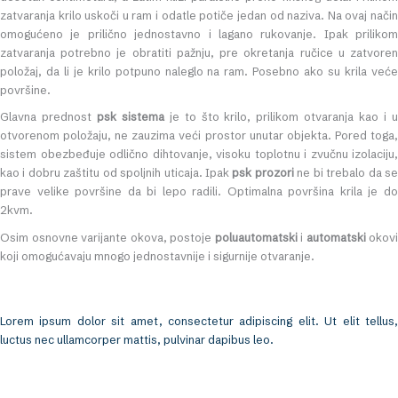
zatvaranja krilo uskoči u ram i odatle potiče jedan od naziva. Na ovaj način
omogućeno je prilično jednostavno i lagano rukovanje. Ipak prilikom
zatvaranja potrebno je obratiti pažnju, pre okretanja ručice u zatvoren
položaj, da li je krilo potpuno naleglo na ram. Posebno ako su krila veće
površine.
Glavna prednost
psk sistema
je to što krilo, prilikom otvaranja kao i 
otvorenom položaju, ne zauzima veći prostor unutar objekta. Pored toga,
sistem obezbeđuje odlično dihtovanje, visoku toplotnu i zvučnu izolaciju,
kao i dobru zaštitu od spoljnih uticaja. Ipak
psk prozori
ne bi trebalo da s
prave velike površine da bi lepo radili. Optimalna površina krila je do
2kvm.
Osim osnovne varijante okova, postoje
poluautomatski
i
automatski
okovi
koji omogućavaju mnogo jednostavnije i sigurnije otvaranje.
Lorem ipsum dolor sit amet, consectetur adipiscing elit. Ut elit tellus,
luctus nec ullamcorper mattis, pulvinar dapibus leo.