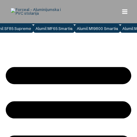
Skip
to
content
mil SF85 Supreme
Alumil MF65 Smartia
Alumil M19800 Smartia
Alumil 