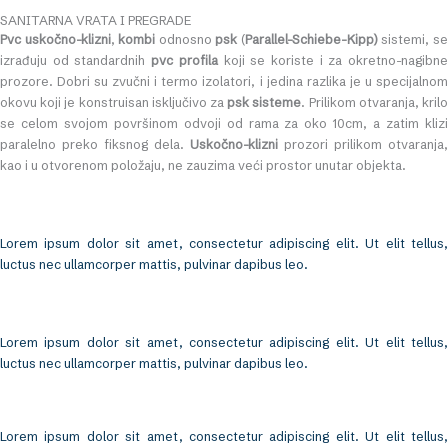
SANITARNA VRATA I PREGRADE
Pvc uskočno-klizni
,
kombi
odnosno
psk
(
Parallel-Schiebe-Kipp)
sistemi, s
izrađuju od standardnih
pvc profila
koji se koriste i za okretno-nagibn
prozore. Dobri su zvučni i termo izolatori, i jedina razlika je u specijalnom
okovu koji je konstruisan isključivo za
psk sisteme
. Prilikom otvaranja, kril
se celom svojom površinom odvoji od rama za oko 10cm, a zatim klizi
paralelno preko fiksnog dela.
Uskočno-klizni
prozori prilikom otvaranja,
kao i u otvorenom položaju, ne zauzima veći prostor unutar objekta.
Lorem ipsum dolor sit amet, consectetur adipiscing elit. Ut elit tellus,
luctus nec ullamcorper mattis, pulvinar dapibus leo.
Lorem ipsum dolor sit amet, consectetur adipiscing elit. Ut elit tellus,
luctus nec ullamcorper mattis, pulvinar dapibus leo.
Lorem ipsum dolor sit amet, consectetur adipiscing elit. Ut elit tellus,