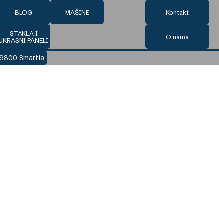
BLOG
MAŠINE
Kontakt
STAKLA I
O nama
UKRASNI PANELI
M9800 Smartia