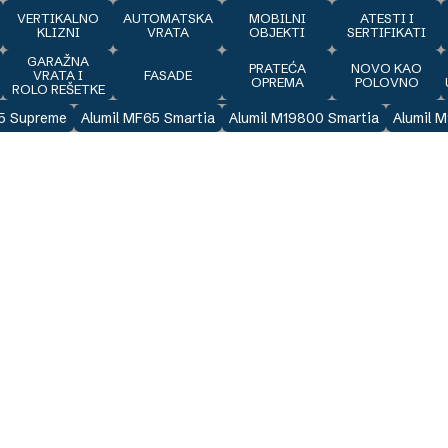
VERTIKALNO
AUTOMATSKA
MOBILNI
ATESTI I
KLIZNI
VRATA
OBJEKTI
SERTIFIKATI
GARAŽNA
J
PRATEĆA
NOVO KAO
VRATA I
FASADE
OPREMA
POLOVNO
ROLO REŠETKE
85 Supreme
Alumil MF65 Smartia
Alumil M19800 Smartia
Alumil 