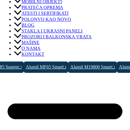
MOBILNI OBJEKTI
PRATEĆA OPREMA
ATESTI I SERTIFIKATI
POLONVO KAO NOVO
BLOG
STAKLA I UKRASNI PANELI
PROZORI I BALKONSKA VRATA
MAŠINE
O NAMA
KONTAKT
85 Supreme
Alumil MF65 Smartia
Alumil M19800 Smartia
Alumi