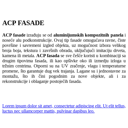
ACP FASADE​
ACP fasade
izrađuju se od
aluminijumskih kompozitnih panela
i
noseće alu podkonstrukcije. Ovaj tip fasade omogućava ravne, čiste
površine i savremeni izgled objekta, uz mogućnost izbora velikog
broja boja, tekstura i završnih obrada, uključujući imitaciju drveta,
kamena ili metala.
ACP fasada
se sve češće koristi u kombinaciji sa
drugim tipovima fasada, ili kao opšivke oko ili izmedju izloga u
tržnim centrima. Otporni su na UV zračenje, vlagu i temperaturne
promene, što garantuje dug vek trajanja. Lagane su i jednostavne za
montažu, što ih čini pogodnim za nove objekte, ali i za
rekonstrukcije i oblaganje postojećih fasada.
Lorem ipsum dolor sit amet, consectetur adipiscing elit. Ut elit tellus,
luctus nec ullamcorper mattis, pulvinar dapibus leo.