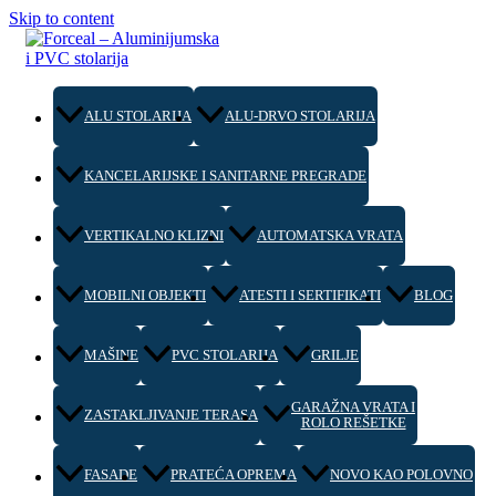
Skip to content
ALU STOLARIJA
ALU-DRVO STOLARIJA
KANCELARIJSKE I SANITARNE PREGRADE
VERTIKALNO KLIZNI
AUTOMATSKA VRATA
MOBILNI OBJEKTI
ATESTI I SERTIFIKATI
BLOG
MAŠINE
PVC STOLARIJA
GRILJE
GARAŽNA VRATA I
ZASTAKLJIVANJE TERASA
ROLO REŠETKE
FASADE
PRATEĆA OPREMA
NOVO KAO POLOVNO