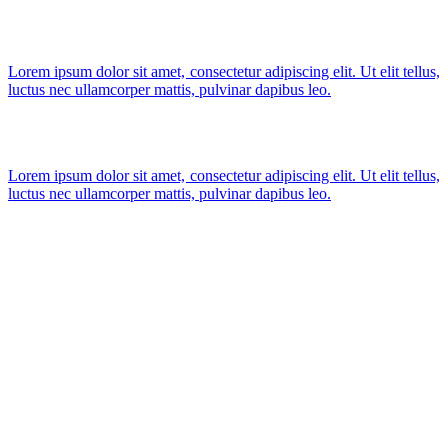
Lorem ipsum dolor sit amet, consectetur adipiscing elit. Ut elit tellus,
luctus nec ullamcorper mattis, pulvinar dapibus leo.
Lorem ipsum dolor sit amet, consectetur adipiscing elit. Ut elit tellus,
luctus nec ullamcorper mattis, pulvinar dapibus leo.