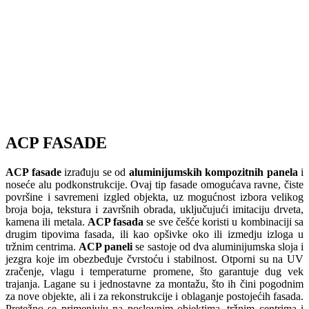
ACP FASADE
ACP fasade
izrađuju se od
aluminijumskih kompozitnih panela
i
noseće alu podkonstrukcije. Ovaj tip fasade omogućava ravne, čiste
površine i savremeni izgled objekta, uz mogućnost izbora velikog
broja boja, tekstura i završnih obrada, uključujući imitaciju drveta,
kamena ili metala.
ACP fasada
se sve češće koristi u kombinaciji sa
drugim tipovima fasada, ili kao opšivke oko ili izmedju izloga u
tržnim centrima.
ACP paneli
se sastoje od dva aluminijumska sloja i
jezgra koje im obezbeđuje čvrstoću i stabilnost. Otporni su na UV
zračenje, vlagu i temperaturne promene, što garantuje dug vek
trajanja. Lagane su i jednostavne za montažu, što ih čini pogodnim
za nove objekte, ali i za rekonstrukcije i oblaganje postojećih fasada.
Pretežno se primenjuju na poslovnim objektima, tržnim centrima i